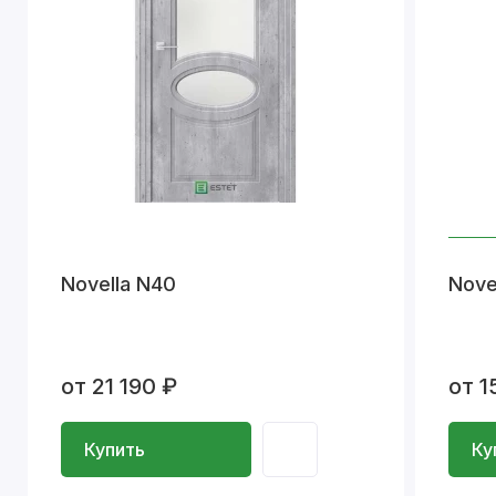
Novella N40
Nove
от 21 190 ₽
от 1
Купить
Ку