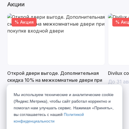
Акции
% Акция
% Акц
Открой двери выгоде. Дополнительная
Divilux 
скидка 10% на межкомнатные двери при
До 31 ав
покупке входной двери
Мы используем технические и аналитические cookie
До 31 августа 2026 г
(Яндекс.Метрика), чтобы сайт работал корректно и
помогал нам улучшать сервис. Нажимая «Принять»,
вы соглашаетесь с нашей
Политикой
конфиденциальности
Описание