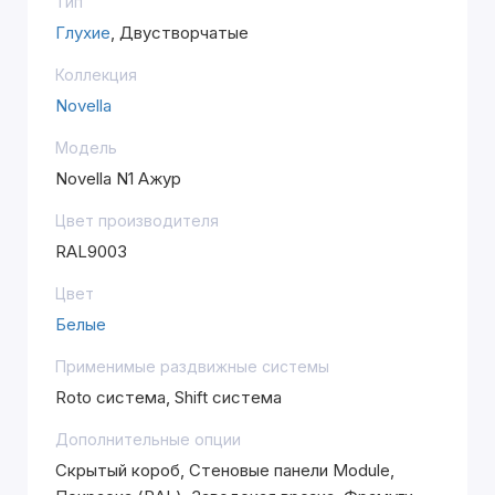
Тип
Глухие
, Двустворчатые
Коллекция
Novella
Модель
Novella N1 Ажур
Цвет производителя
RAL9003
Цвет
Белые
Применимые раздвижные системы
Roto система, Shift система
Дополнительные опции
Скрытый короб, Стеновые панели Module,