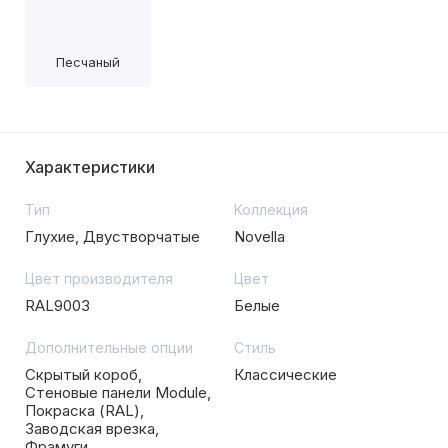
Песчаный
Характеристики
Тип
Коллекция
Глухие, Двустворчатые
Novella
Цвет производителя
Цвет
RAL9003
Белые
Дополнительные опции
Стиль
Скрытый короб,
Классические
Стеновые панели Module,
Покраска (RAL),
Заводская врезка,
Фрамуги