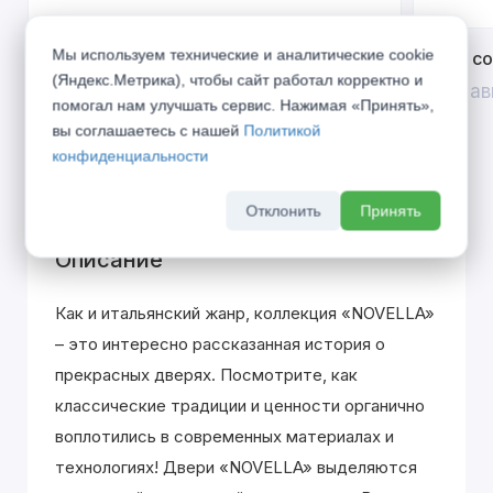
Мы используем технические и аналитические cookie
Открой двери выгоде. Дополнительная
Divilux 
(Яндекс.Метрика), чтобы сайт работал корректно и
скидка 10% на межкомнатные двери при
До 31 ав
помогал нам улучшать сервис. Нажимая «Принять»,
покупке входной двери
вы соглашаетесь с нашей
Политикой
До 31 августа 2026 г
конфиденциальности
Отклонить
Принять
Описание
Как и итальянский жанр, коллекция «NOVELLA»
– это интересно рассказанная история о
прекрасных дверях. Посмотрите, как
классические традиции и ценности органично
воплотились в современных материалах и
технологиях! Двери «NOVELLA» выделяютcя