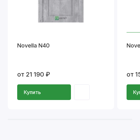
Novella N40
Nove
от 21 190 ₽
от 1
Купить
Ку