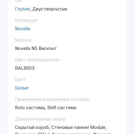
Тип
Глухие
, Двустворчатые
Коллекция
Novella
Модель
Novella N5 Висконт
Цвет производителя
RAL9003
Цвет
Белые
Применимые раздвижные системы
Roto система, Shift система
Дополнительные опции
Скрытый короб, Стеновые панели Module,