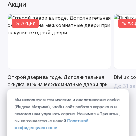
Акции
% Акция
% Акц
Открой двери выгоде. Дополнительная
Divilux 
скидка 10% на межкомнатные двери при
До 31 ав
покупке входной двери
Мы используем технические и аналитические cookie
До 31 августа 2026 г
(Яндекс.Метрика), чтобы сайт работал корректно и
помогал нам улучшать сервис. Нажимая «Принять»,
вы соглашаетесь с нашей
Политикой
конфиденциальности
Описание