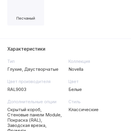
Песчаный
Характеристики
Тип
Коллекция
Глухие, Двустворчатые
Novella
Цвет производителя
Цвет
RAL9003
Белые
Дополнительные опции
Стиль
Скрытый короб,
Классические
Стеновые панели Module,
Покраска (RAL),
Заводская врезка,
Фрамуги