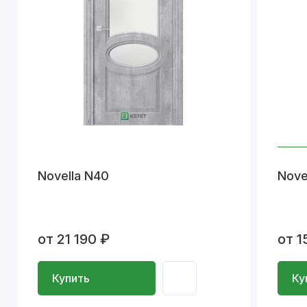
Novella N40
Nove
от 21 190 ₽
от 1
Купить
Ку