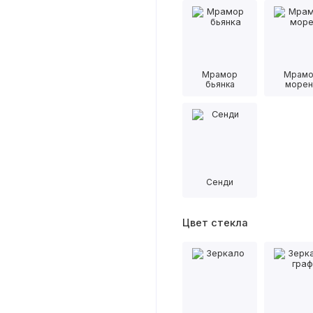
Мрамор
Мрам
бьянка
морен
Сенди
Цвет стекла