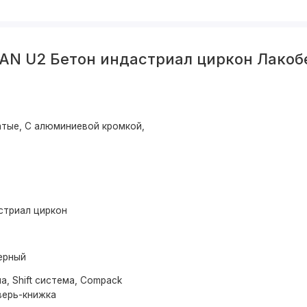
AN U2 Бетон индастриал циркон Лакоб
тые, С алюминиевой кромкой,
стриал циркон
ерный
а, Shift система, Compack
верь-книжка