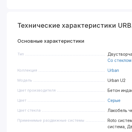
Технические характеристики URB
Основные характеристики
Тип
Двустворча
Со стеклом
Коллекция
Urban
Модель
Urban U2
Цвет производителя
Бетон инда
Цвет
Серые
Цвет стекла
Лакобель ч
Применимые раздвижные системы
Roto систем
система, Д