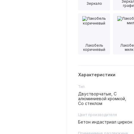
Зерка
Зеркало
графи
Лакобель
Лакобе
коричневый
милк
Характеристики
Тип
Двустворчатые, С
алюминиевой кромкой,
Со стеклом
Цвет производителя
Бетон индастриал циркон
Применимые раздвижные