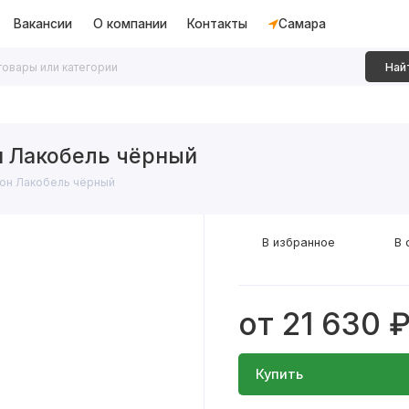
Вакансии
О компании
Контакты
Самара
Най
дки
Алюминиевые перегородки
Декоративные рейки
н Лакобель чёрный
кон Лакобель чёрный
В избранное
В 
от 21 630 
Купить