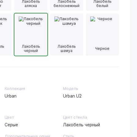
ло
Лакобель
Лакобель
Лакобель
т
аляска
белоснежный
белый
ль
Лакобель
Лакобель
Черное
черный
шамуа
Коллекция
Модель
Urban
Urban U2
Цвет
Цвет стекла
Серые
Лакобель черный
Дополнительные опции
Стиль