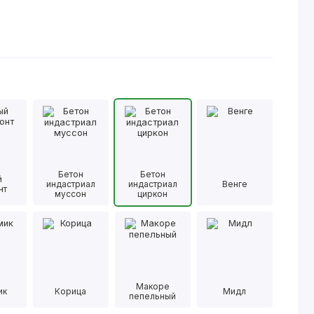
Бетон
Бетон
й
индастриал
индастриал
Венге
нт
муссон
циркон
Макоре
ик
Корица
Мидл
пепельный