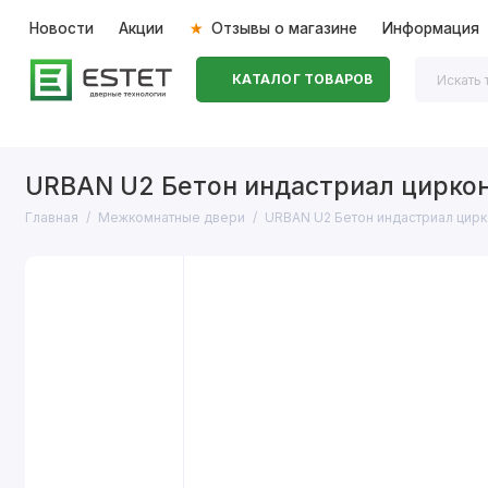
Новости
Акции
Отзывы о магазине
Информация
КАТАЛОГ ТОВАРОВ
Входные двери
Межкомнатные двери
Перегоро
URBAN U2 Бетон индастриал цирко
Главная
Межкомнатные двери
URBAN U2 Бетон индастриал цир