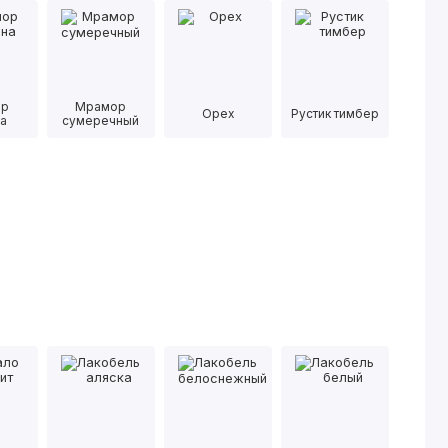
ор
Мрамор
Орех
Рустик тимбер
а
сумеречный