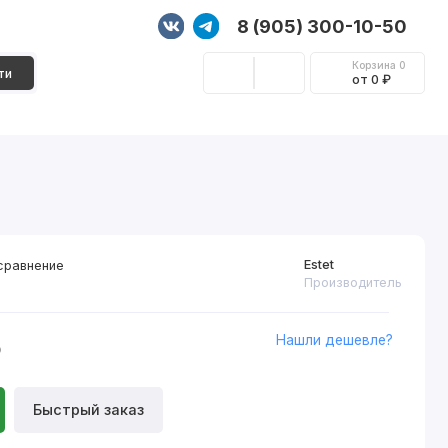
8 (905) 300-10-50
Корзина
0
ти
от 0 ₽
Стеновые панели
Фурнитура
Декор
Estet
сравнение
Производитель
Нашли дешевле?
₽
Быстрый заказ