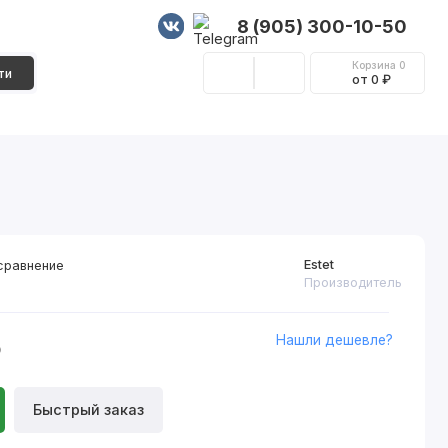
8 (905) 300-10-50
Корзина
0
ти
от 0 ₽
Стеновые панели
Фурнитура
Декор
Estet
сравнение
Производитель
Нашли дешевле?
₽
Быстрый заказ