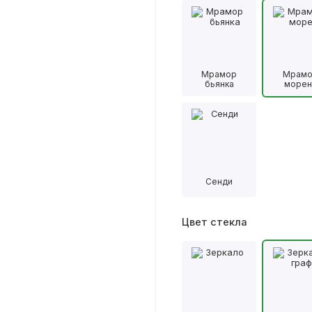
Мрамор
Мрам
бьянка
морен
Сенди
Цвет стекла