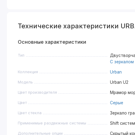
Технические характеристики UR
Основные характеристики
Тип
Двустворча
С зеркалом
Коллекция
Urban
Модель
Urban U2
Цвет производителя
Мрамор мо
Цвет
Серые
Цвет стекла
Зеркало гр
Применимые раздвижные системы
Shift систе
Дополнительные опции
Скрытый ко