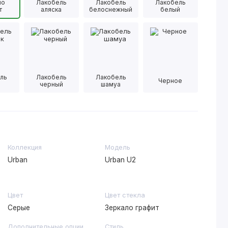
ло
Лакобель
Лакобель
Лакобель
т
аляска
белоснежный
белый
ль
Лакобель
Лакобель
Черное
черный
шамуа
Коллекция
Модель
Urban
Urban U2
Цвет
Цвет стекла
Серые
Зеркало графит
Дополнительные опции
Стиль