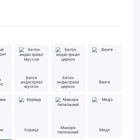
Бетон
Бетон
й
индастриал
индастриал
Венге
нт
муссон
циркон
Макоре
ик
Корица
Мидл
пепельный