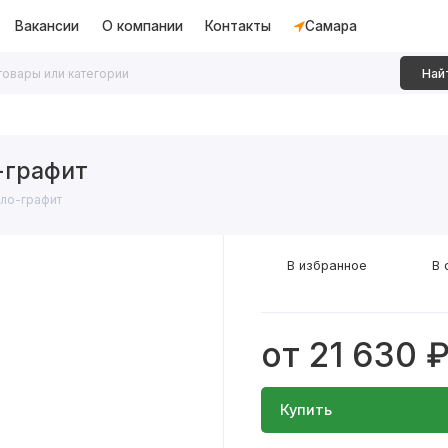
Вакансии
О компании
Контакты
Самара
Най
дки
Алюминиевые перегородки
Декоративные рейки
-графит
ло-графит
В избранное
В 
от 21 630 
Купить