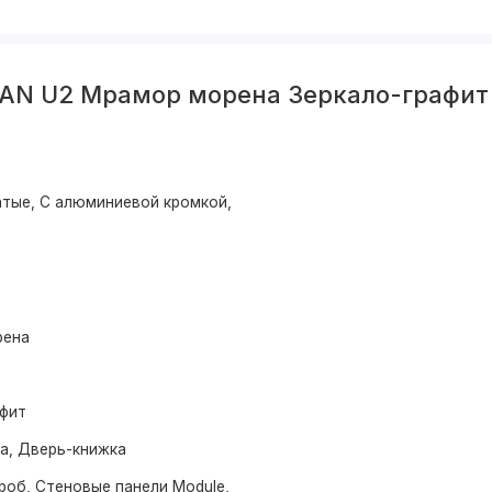
BAN U2 Мрамор морена Зеркало-графит
тые, С алюминиевой кромкой,
рена
афит
ма, Дверь-книжка
роб, Стеновые панели Module,