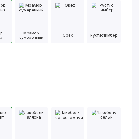
ор
Мрамор
Орех
Рустик тимбер
а
сумеречный