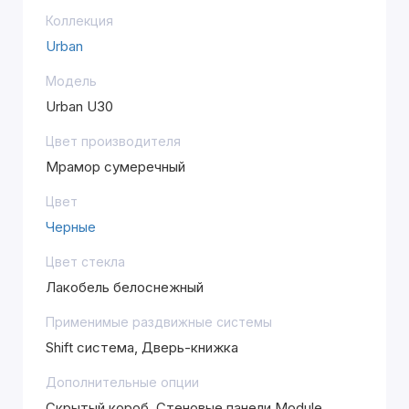
Коллекция
Urban
Модель
Urban U30
Цвет производителя
Мрамор сумеречный
Цвет
Черные
Цвет стекла
Лакобель белоснежный
Применимые раздвижные системы
Shift система, Дверь-книжка
Дополнительные опции
Скрытый короб, Стеновые панели Module,