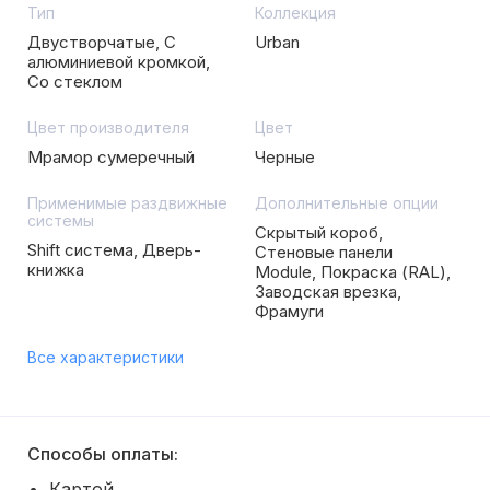
Тип
Коллекция
Двустворчатые, С
Urban
алюминиевой кромкой,
Со стеклом
Цвет производителя
Цвет
Мрамор сумеречный
Черные
Применимые раздвижные
Дополнительные опции
системы
Скрытый короб,
Shift система, Дверь-
Стеновые панели
книжка
Module, Покраска (RAL),
Заводская врезка,
Фрамуги
Все характеристики
Способы оплаты:
Картой