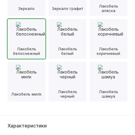
Лакобель
Зеркало
Зеркало графит
аляска
Лакобель
Лакобель
Лакобель
белоснежный
белый
коричневый
Лакобель
Лакобель
Лакобель милк
черный
шамуа
Характеристики