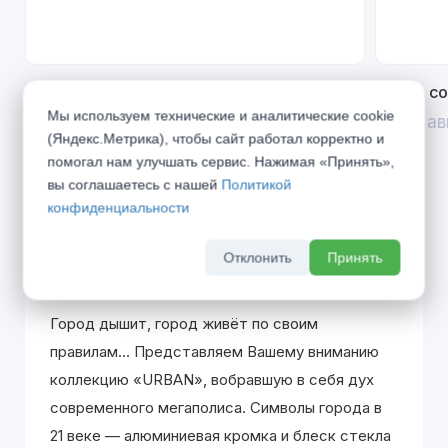
Открой двери выгоде. Дополнительная
Divilux 
скидка 10% на межкомнатные двери при
Мы используем технические и аналитические cookie
До 31 ав
покупке входной двери
(Яндекс.Метрика), чтобы сайт работал корректно и
помогал нам улучшать сервис. Нажимая «Принять»,
До 31 августа 2026 г
вы соглашаетесь с нашей
Политикой
конфиденциальности
Отклонить
Принять
Описание
Город дышит, город живёт по своим
правилам... Представляем Вашему вниманию
коллекцию «URBAN», вобравшую в себя дух
современного мегаполиса. Символы города в
21 веке — алюминиевая кромка и блеск стекла