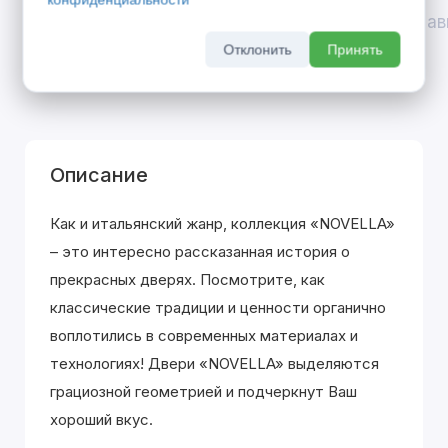
скидка 10% на межкомнатные двери при
До 31 ав
покупке входной двери
Отклонить
Принять
До 31 августа 2026 г
Описание
Как и итальянский жанр, коллекция «NOVELLA»
– это интересно рассказанная история о
прекрасных дверях. Посмотрите, как
классические традиции и ценности органично
воплотились в современных материалах и
технологиях! Двери «NOVELLA» выделяютcя
грациозной геометрией и подчеркнут Ваш
хороший вкус.