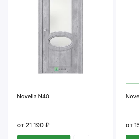
Novella N40
Nove
от 21 190 ₽
от 1