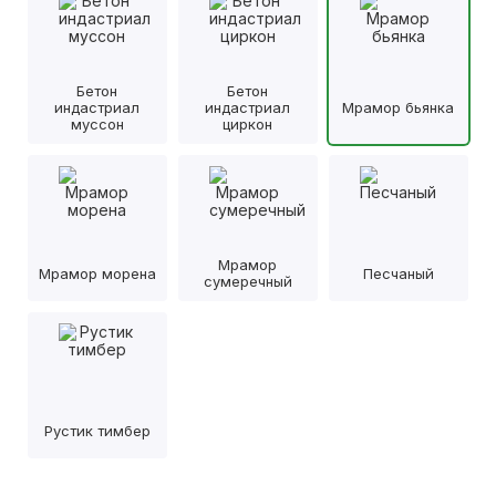
Бетон
Бетон
индастриал
индастриал
Мрамор бьянка
муссон
циркон
Мрамор
Мрамор морена
Песчаный
сумеречный
Рустик тимбер