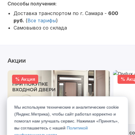
Способы получения:
Доставка транспортом по г. Самара -
600
руб.
(
Все тарифы
)
Самовывоз со склада
Акции
% Акция
% Акц
Мы используем технические и аналитические cookie
(Яндекс.Метрика), чтобы сайт работал корректно и
помогал нам улучшать сервис. Нажимая «Принять»,
вы соглашаетесь с нашей
Политикой
Открой двери выгоде. Дополнительная
Divilux 
конфиденциальности