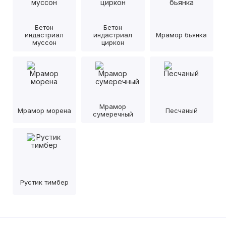
Бетон
Бетон
индастриал
индастриал
Мрамор бьянка
муссон
циркон
Мрамор
Мрамор морена
Песчаный
сумеречный
Рустик тимбер