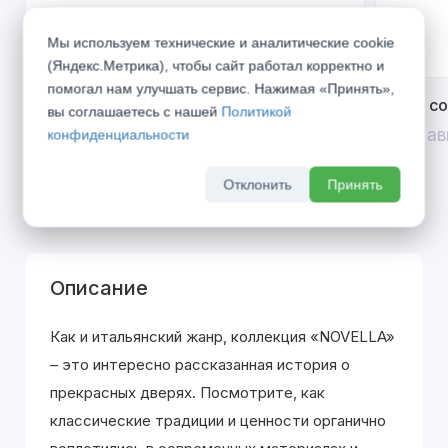
Мы используем технические и аналитические cookie
(Яндекс.Метрика), чтобы сайт работал корректно и
помогал нам улучшать сервис. Нажимая «Принять»,
Открой двери выгоде. Дополнительная
Divilux 
вы соглашаетесь с нашей
Политикой
скидка 10% на межкомнатные двери при
До 31 ав
конфиденциальности
покупке входной двери
До 31 августа 2026 г
Отклонить
Принять
Описание
Как и итальянский жанр, коллекция «NOVELLA»
– это интересно рассказанная история о
прекрасных дверях. Посмотрите, как
классические традиции и ценности органично