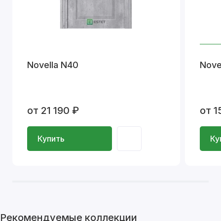
Novella N40
Nove
от 21 190 ₽
от 1
Купить
Ку
Рекомендуемые коллекции