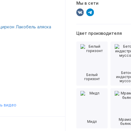
Мы в сети
Цвет производителя
Бето
Белый
индастр
горизонт
муссо
ь видео
Мрам
Мидл
бьянк