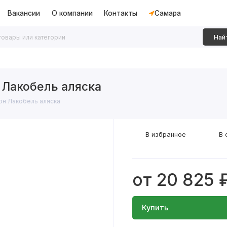
Вакансии
О компании
Контакты
Самара
Най
дки
Алюминиевые перегородки
Декоративные рейки
 Лакобель аляска
он Лакобель аляска
В избранное
В 
от 20 825 
Купить