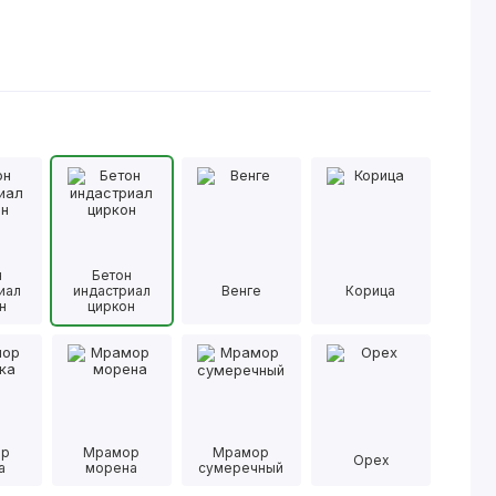
н
Бетон
иал
индастриал
Венге
Корица
н
циркон
ор
Мрамор
Мрамор
Орех
а
морена
сумеречный