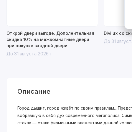
Открой двери выгоде. Дополнительная
Divilux со с
скидка 10% на межкомнатные двери
До 31 август
при покупке входной двери
До 31 августа 2026 г
Описание
Город дышит, город живёт по своим правилам... Пре
вобравшую в себя дух современного мегаполиса. Симв
стекла — стали фирменными элементами данной колле