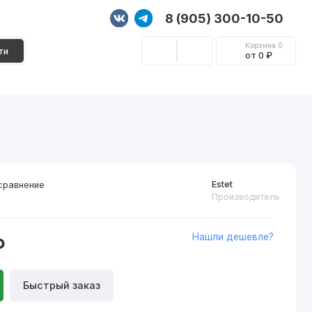
8 (905) 300-10-50
Корзина
0
ти
от 0 ₽
Стеновые панели
Фурнитура
Декор
Estet
сравнение
Производитель
Нашли дешевле?
₽
Быстрый заказ