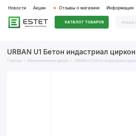
Новости
Акции
Отзывы о магазине
Информация
КАТАЛОГ ТОВАРОВ
Входные двери
Межкомнатные двери
Перегоро
URBAN U1 Бетон индастриал циркон
Главная
Межкомнатные двери
URBAN U1 Бетон индастриал цирк