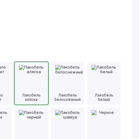
ло
Лакобель
Лакобель
Лакобель
т
аляска
белоснежный
белый