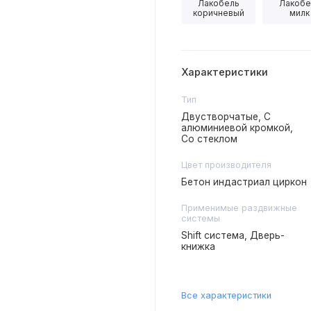
Лакобель
Лакобе
коричневый
милк
Характеристики
Тип
Двустворчатые, С
алюминиевой кромкой,
Со стеклом
Цвет производителя
Бетон индастриал циркон
Применимые раздвижные
системы
Shift система, Дверь-
книжка
Все характеристики