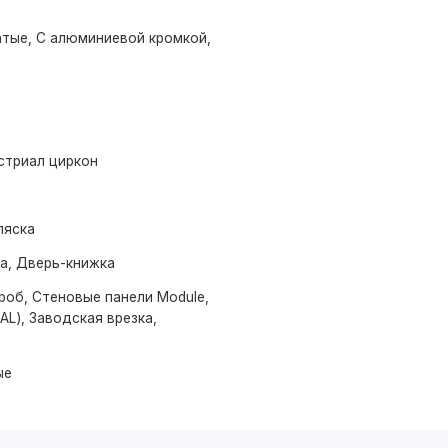
тые, С алюминиевой кромкой,
стриал циркон
ляска
ма, Дверь-книжка
роб, Стеновые панели Module,
AL), Заводская врезка,
ые