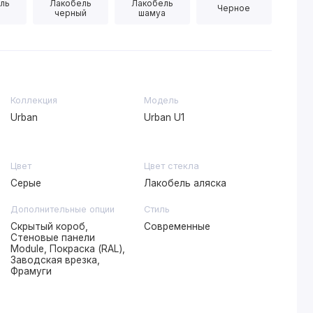
ль
Лакобель
Лакобель
Черное
черный
шамуа
Коллекция
Модель
Urban
Urban U1
Цвет
Цвет стекла
Серые
Лакобель аляска
Дополнительные опции
Стиль
Скрытый короб,
Современные
Стеновые панели
Module, Покраска (RAL),
Заводская врезка,
Фрамуги