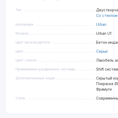
Тип
Двустворча
Со стеклом
Коллекция
Urban
Модель
Urban U1
Цвет производителя
Бетон инда
Цвет
Серые
Цвет стекла
Лакобель а
Применимые раздвижные системы
Shift систе
Дополнительные опции
Скрытый ко
Покраска (R
Фрамуги
Стиль
Современн