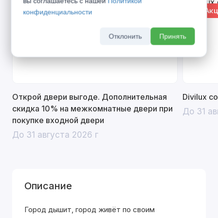
вы соглашаетесь с нашей
Политикой
% Акция
% Акц
конфиденциальности
Отклонить
Принять
Открой двери выгоде. Дополнительная
Divilux 
скидка 10% на межкомнатные двери при
До 31 ав
покупке входной двери
До 31 августа 2026 г
Описание
Город дышит, город живёт по своим