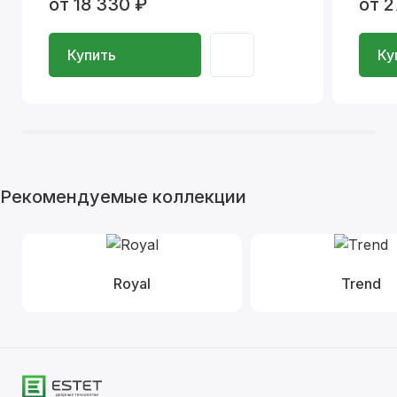
от 18 330 ₽
от 2
Купить
Ку
Рекомендуемые коллекции
Royal
Trend