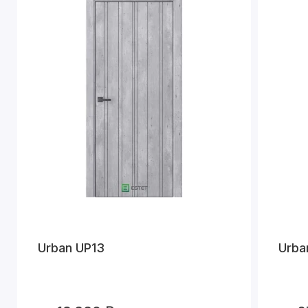
Urban UP13
Urba