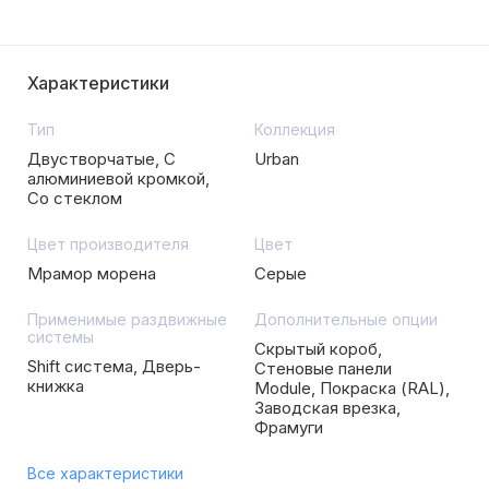
Характеристики
Тип
Коллекция
Двустворчатые, С
Urban
алюминиевой кромкой,
Со стеклом
Цвет производителя
Цвет
Мрамор морена
Серые
Применимые раздвижные
Дополнительные опции
системы
Скрытый короб,
Shift система, Дверь-
Стеновые панели
книжка
Module, Покраска (RAL),
Заводская врезка,
Фрамуги
Все характеристики