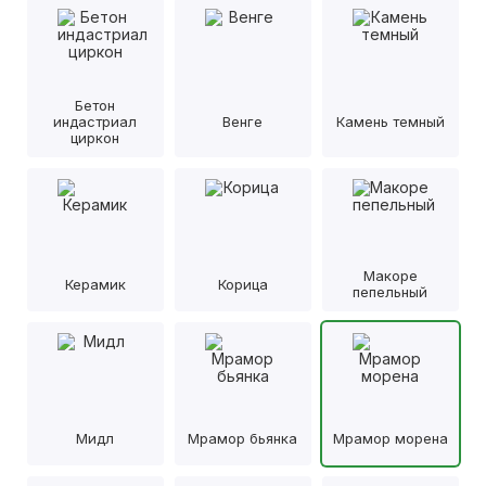
Бетон
индастриал
Венге
Камень темный
циркон
Макоре
Керамик
Корица
пепельный
Мидл
Мрамор бьянка
Мрамор морена