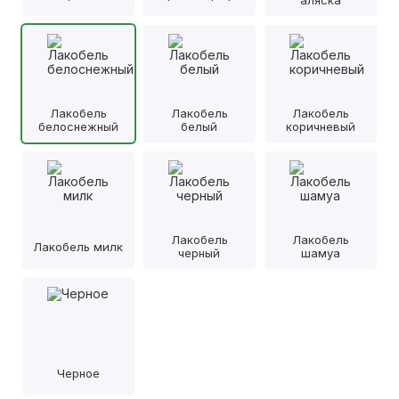
аляска
Лакобель
Лакобель
Лакобель
белоснежный
белый
коричневый
Лакобель
Лакобель
Лакобель милк
черный
шамуа
Черное