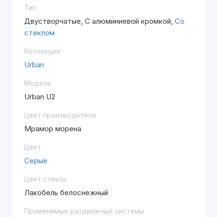
Тип
Двустворчатые, С алюминиевой кромкой,
Со
стеклом
Коллекция
Urban
Модель
Urban U2
Цвет производителя
Мрамор морена
Цвет
Серые
Цвет стекла
Лакобель белоснежный
Применимые раздвижные системы