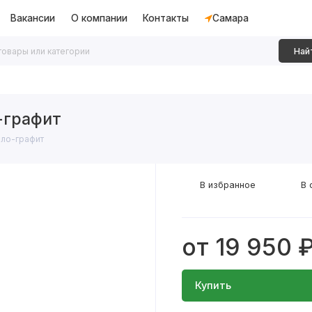
Вакансии
О компании
Контакты
Самара
Най
дки
Алюминиевые перегородки
Декоративные рейки
-графит
ло-графит
В избранное
В 
от 19 950 
Купить