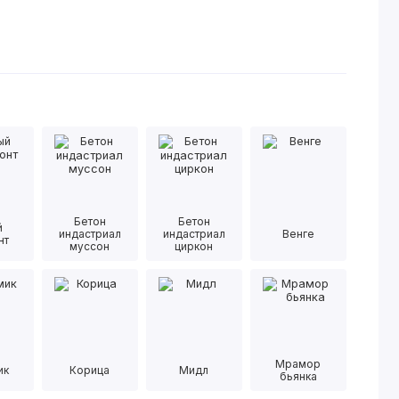
Бетон
Бетон
й
индастриал
индастриал
Венге
нт
муссон
циркон
Мрамор
ик
Корица
Мидл
бьянка