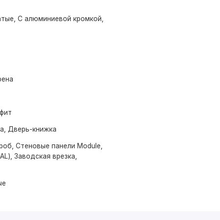
тые, С алюминиевой кромкой,
рена
афит
ма, Дверь-книжка
роб, Стеновые панели Module,
AL), Заводская врезка,
ые