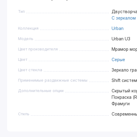
Тип
Двустворча
С зеркалом
Коллекция
Urban
Модель
Urban U3
Цвет производителя
Мрамор мо
Цвет
Серые
Цвет стекла
Зеркало гр
Применимые раздвижные системы
Shift систе
Дополнительные опции
Скрытый ко
Покраска (R
Фрамуги
Стиль
Современн