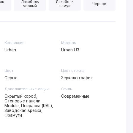
ль
Лакобель
Лакобель
Черное
черный
шамуа
Коллекция
Модель
Urban
Urban U3
Цвет
Цвет стекла
Серые
Зеркало графит
Дополнительные опции
Стиль
Скрытый короб,
Современные
Стеновые панели
Module, Покраска (RAL),
Заводская врезка,
Фрамуги