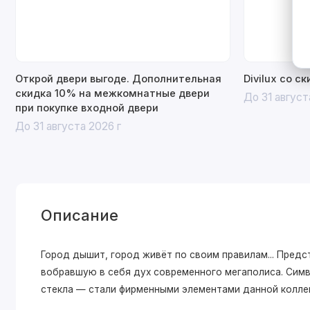
Открой двери выгоде. Дополнительная
Divilux со с
скидка 10% на межкомнатные двери
До 31 август
при покупке входной двери
До 31 августа 2026 г
Описание
Город дышит, город живёт по своим правилам... Пре
вобравшую в себя дух современного мегаполиса. Симв
стекла — стали фирменными элементами данной колле