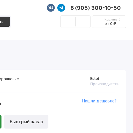
8 (905) 300-10-50
Корзина
0
ти
от 0 ₽
Стеновые панели
Фурнитура
Декор
Estet
сравнение
Производитель
Нашли дешевле?
₽
Быстрый заказ