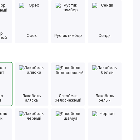
ор
Орех
Рустик тимбер
Сенди
ный
ло
Лакобель
Лакобель
Лакобель
т
аляска
белоснежный
белый