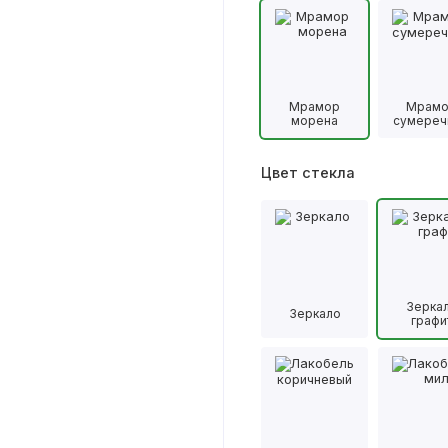
Мрамор
Мрам
морена
сумереч
Цвет стекла
Зерка
Зеркало
графи