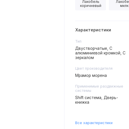
Лакобель
Лакобе
коричневый
милк
Характеристики
Тип
Двустворчатые, С
алюминиевой кромкой, С
зеркалом
Цвет производителя
Мрамор морена
Применимые раздвижные
системы
Shift система, Дверь-
книжка
Все характеристики