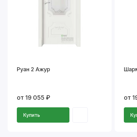
Руан 2 Ажур
Шар
от 19 055 ₽
от 1
Купить
Ку