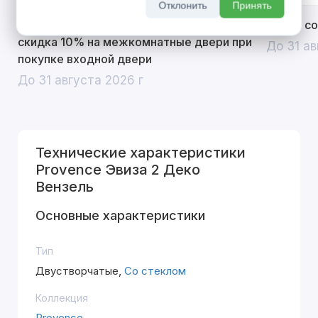
Отклонить
Принять
Открой двери выгоде. Дополнительная
Divilux 
скидка 10% на межкомнатные двери при
До 31 ав
покупке входной двери
До 31 августа 2026 г
Технические характеристики
Provence Эвиза 2 Деко
Вензель
Основные характеристики
Тип
Двустворчатые,
Со стеклом
Коллекция
Provence