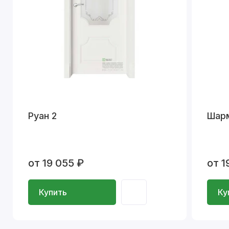
Руан 2
Шар
от 19 055 ₽
от 1
Купить
Ку