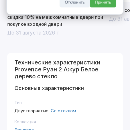
Отклонить
Принять
Открой двери выгоде. Дополнительная
Divilux 
скидка 10% на межкомнатные двери при
До 31 ав
покупке входной двери
До 31 августа 2026 г
Технические характеристики
Provence Руан 2 Ажур Белое
дерево стекло
Основные характеристики
Тип
Двустворчатые,
Со стеклом
Коллекция
Provence