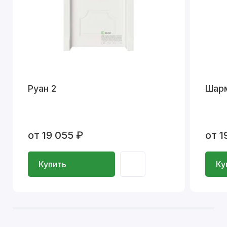
Руан 2
Шар
от 19 055 ₽
от 1
Купить
Ку