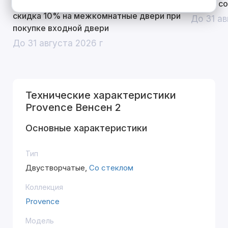
Открой двери выгоде. Дополнительная
Divilux 
скидка 10% на межкомнатные двери при
До 31 ав
покупке входной двери
До 31 августа 2026 г
Технические характеристики
Provence Венсен 2
Основные характеристики
Тип
Двустворчатые,
Со стеклом
Коллекция
Provence
Модель