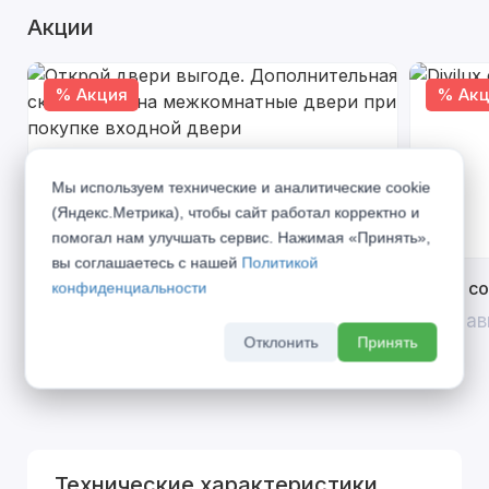
Акции
% Акция
% Акц
Мы используем технические и аналитические cookie
(Яндекс.Метрика), чтобы сайт работал корректно и
помогал нам улучшать сервис. Нажимая «Принять»,
вы соглашаетесь с нашей
Политикой
Открой двери выгоде. Дополнительная
Divilux 
конфиденциальности
скидка 10% на межкомнатные двери при
До 31 ав
покупке входной двери
Отклонить
Принять
До 31 августа 2026 г
Технические характеристики