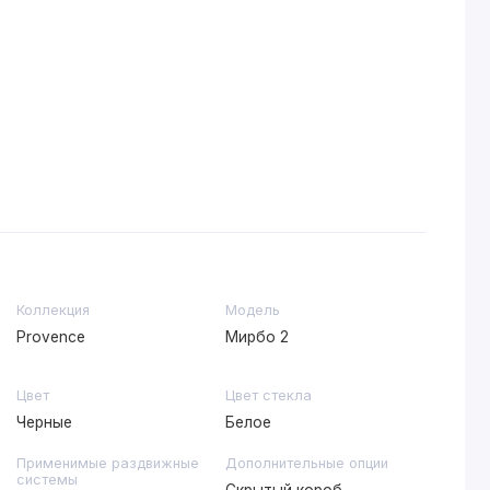
Коллекция
Модель
Provence
Мирбо 2
Цвет
Цвет стекла
Черные
Белое
Применимые раздвижные
Дополнительные опции
системы
Скрытый короб,