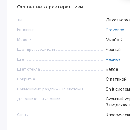
Основные характеристики
Тип
Двустворч
Коллекция
Provence
Модель
Мирбо 2
Цвет производителя
Черный
Цвет
Черные
Цвет стекла
Белое
Покрытие
С патиной
Применимые раздвижные системы
Shift систе
Дополнительные опции
Скрытый ко
Заводская 
Стиль
Классическ