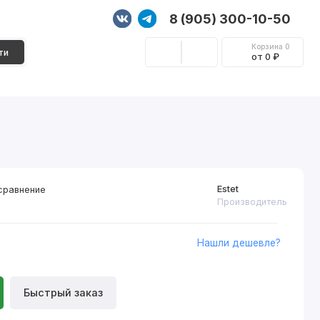
8 (905) 300-10-50
Корзина
0
ти
от 0 ₽
Стеновые панели
Фурнитура
Декор
Estet
сравнение
Производитель
Нашли дешевле?
₽
Быстрый заказ