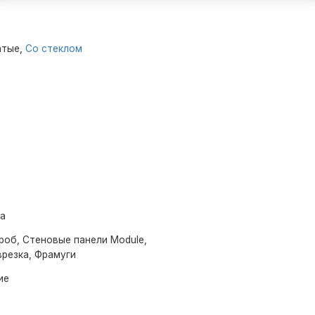
атые,
Со стеклом
ма
роб, Стеновые панели Module,
врезка, Фрамуги
ие