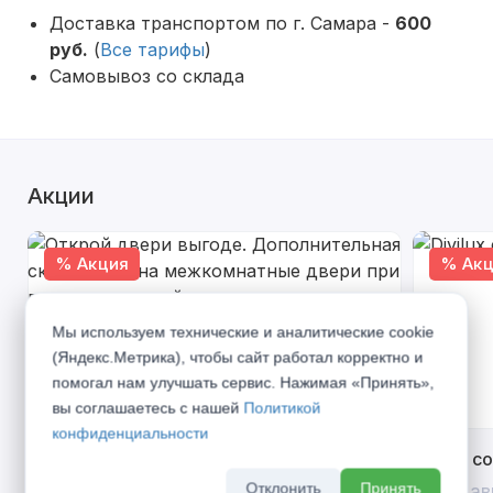
Доставка транспортом по г. Самара -
600
руб.
(
Все тарифы
)
Самовывоз со склада
Акции
% Акция
% Акц
Мы используем технические и аналитические cookie
(Яндекс.Метрика), чтобы сайт работал корректно и
помогал нам улучшать сервис. Нажимая «Принять»,
вы соглашаетесь с нашей
Политикой
конфиденциальности
Открой двери выгоде. Дополнительная
Divilux 
скидка 10% на межкомнатные двери при
Отклонить
Принять
До 31 ав