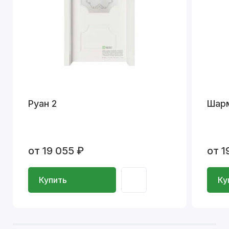
Руан 2
Шар
от 19 055 ₽
от 1
Купить
Ку