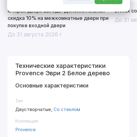
Открой двери выгоде. Дополнительная
Divilux 
скидка 10% на межкомнатные двери при
До 31 ав
покупке входной двери
До 31 августа 2026 г
Технические характеристики
Provence Эври 2 Белое дерево
Основные характеристики
Тип
Двустворчатые,
Со стеклом
Коллекция
Provence