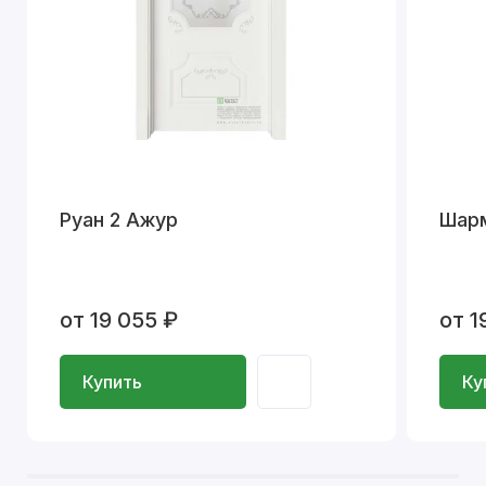
Руан 2 Ажур
Шар
от 19 055 ₽
от 1
Купить
Ку