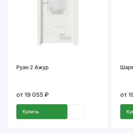
Руан 2 Ажур
Шар
от 19 055 ₽
от 1
Купить
Ку