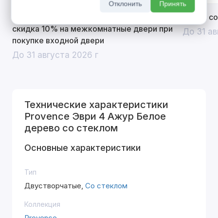
Отклонить
Принять
Открой двери выгоде. Дополнительная
Divilux 
скидка 10% на межкомнатные двери при
До 31 ав
покупке входной двери
До 31 августа 2026 г
Технические характеристики
Provence Эври 4 Ажур Белое
дерево со стеклом
Основные характеристики
Тип
Двустворчатые,
Со стеклом
Коллекция
Provence