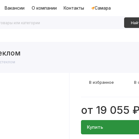
Вакансии
О компании
Контакты
Самара
Най
дки
Алюминиевые перегородки
Декоративные рейки
теклом
 стеклом
В избранное
В 
от 19 055 
Купить