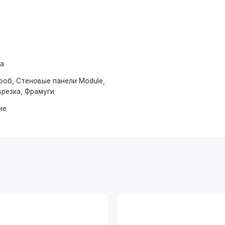
ма
роб, Стеновые панели Module,
врезка, Фрамуги
ие