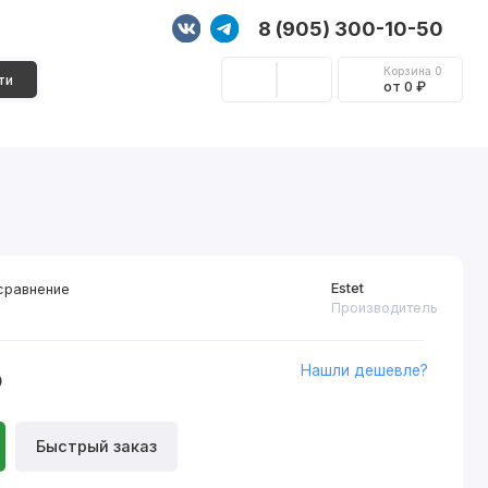
8 (905) 300-10-50
Корзина
0
ти
от 0 ₽
Стеновые панели
Фурнитура
Декор
Estet
сравнение
Производитель
Нашли дешевле?
₽
Быстрый заказ