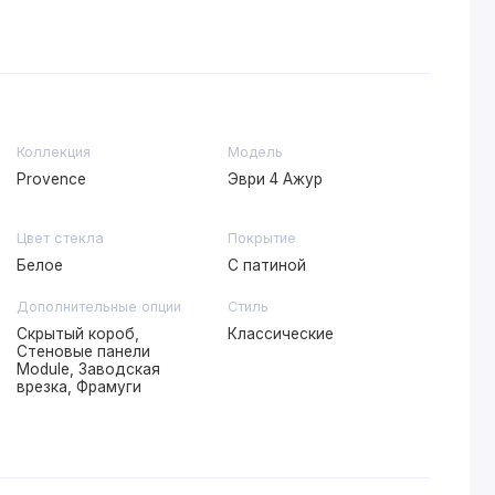
Коллекция
Модель
Provence
Эври 4 Ажур
Цвет стекла
Покрытие
Белое
С патиной
Дополнительные опции
Стиль
Скрытый короб,
Классические
Стеновые панели
Module, Заводская
врезка, Фрамуги