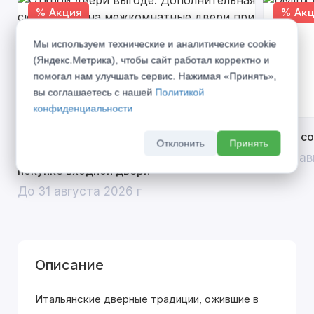
% Акция
% Акц
Мы используем технические и аналитические cookie
(Яндекс.Метрика), чтобы сайт работал корректно и
помогал нам улучшать сервис. Нажимая «Принять»,
вы соглашаетесь с нашей
Политикой
конфиденциальности
Открой двери выгоде. Дополнительная
Divilux 
Отклонить
Принять
скидка 10% на межкомнатные двери при
До 31 ав
покупке входной двери
До 31 августа 2026 г
Описание
Итальянские дверные традиции, ожившие в