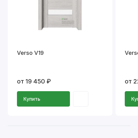
Verso V19
Vers
от 19 450 ₽
от 2
Купить
Ку