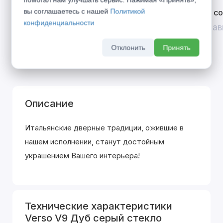
вы соглашаетесь с нашей
Политикой
Открой двери выгоде. Дополнительная
Divilux 
конфиденциальности
скидка 10% на межкомнатные двери при
До 31 ав
покупке входной двери
Отклонить
Принять
До 31 августа 2026 г
Описание
Итальянские дверные традиции, ожившие в
нашем исполнении, станут достойным
украшением Вашего интерьера!
Технические характеристики
Verso V9 Дуб серый стекло