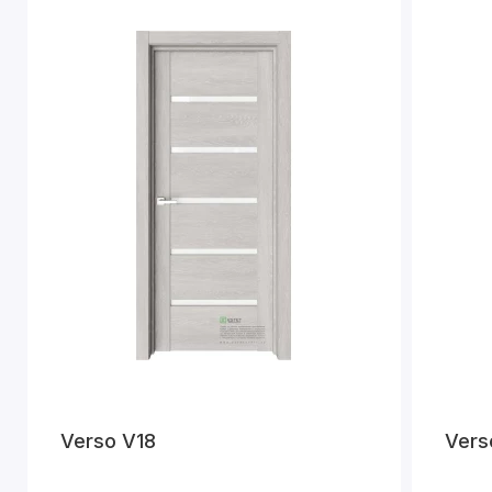
Verso V18
Vers