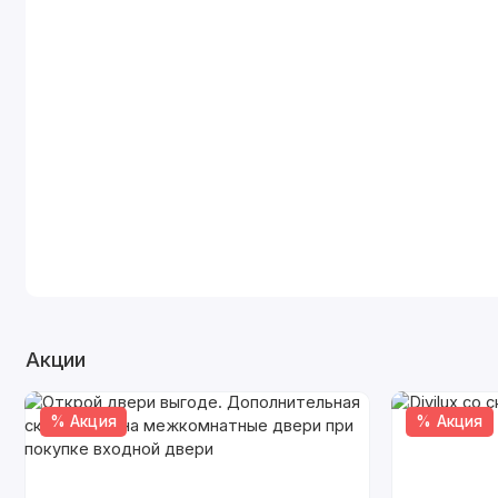
Акции
% Акция
% Акция