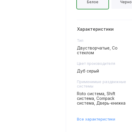
Белое
Черно
Характеристики
Тип
Двустворчатые, Со
стеклом
Цвет производителя
Дуб серый
Применимые раздвижные
системы
Roto система, Shift
система, Compack
система, Дверь-книжка
Все характеристики