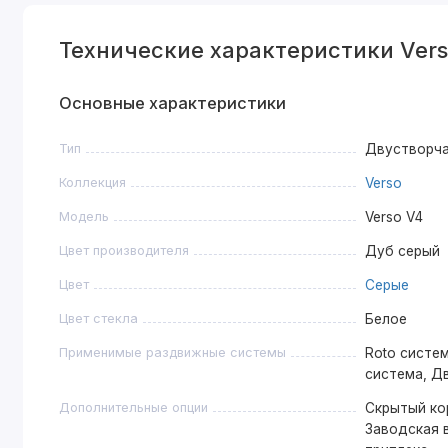
Технические характеристики Vers
Основные характеристики
Тип
Двустворч
Коллекция
Verso
Модель
Verso V4
Цвет производителя
Дуб серый
Цвет
Серые
Цвет стекла
Белое
Применимые раздвижные системы
Roto систем
система, Д
Дополнительные опции
Скрытый ко
Заводская в