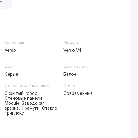
е
Коллекция
Модель
Verso
Verso V4
Цвет
Цвет стекла
Серые
Белое
Дополнительные опции
Стиль
Скрытый короб,
Современные
Стеновые панели
Module, Заводская
врезка, Фрамуги, Стекло
триплекс