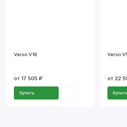
Verso V18
Verso V
от 17 505 ₽
от 22 5
Купить
Купит