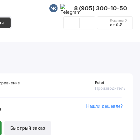
8 (905) 300-10-50
Корзина
0
ти
от 0 ₽
Стеновые панели
Фурнитура
Декор
Estet
сравнение
Производитель
Нашли дешевле?
₽
Быстрый заказ