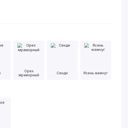
Орех
е
Сенди
Ясень жемчуг
мраморный