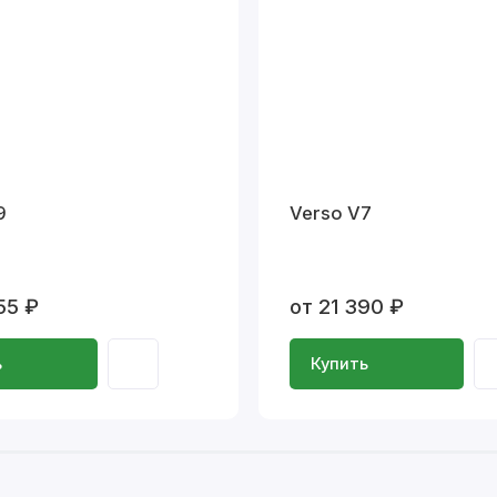
9
Verso V7
55 ₽
от 21 390 ₽
ь
Купить