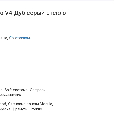
o V4 Дуб серый стекло
атые,
Со стеклом
а, Shift система, Compack
верь-книжка
роб, Стеновые панели Module,
резка, Фрамуги, Стекло