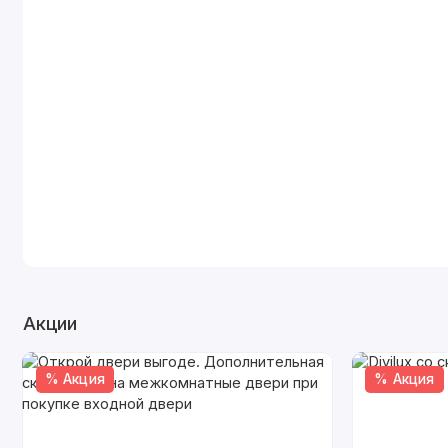
Акции
% Акция
% Акция