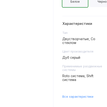
Белое
Черно
Характеристики
Тип
Двустворчатые, Со
стеклом
Цвет производителя
Дуб серый
Применимые раздвижные
системы
Roto система, Shift
система
Все характеристики