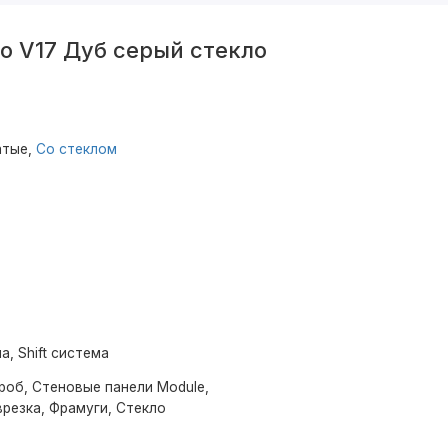
o V17 Дуб серый стекло
атые,
Со стеклом
а, Shift система
роб, Стеновые панели Module,
резка, Фрамуги, Стекло