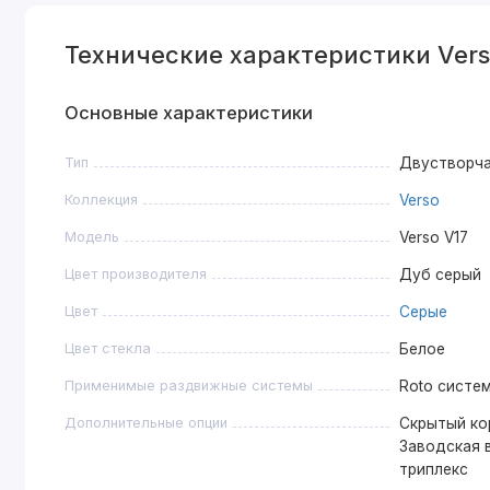
Технические характеристики Vers
Основные характеристики
Тип
Двустворч
Коллекция
Verso
Модель
Verso V17
Цвет производителя
Дуб серый
Цвет
Серые
Цвет стекла
Белое
Применимые раздвижные системы
Roto систем
Дополнительные опции
Скрытый ко
Заводская в
триплекс