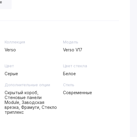
е
Коллекция
Модель
Verso
Verso V17
Цвет
Цвет стекла
Серые
Белое
Дополнительные опции
Стиль
Скрытый короб,
Современные
Стеновые панели
Module, Заводская
врезка, Фрамуги, Стекло
триплекс