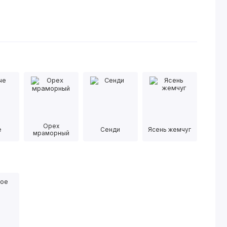
Орех
е
Сенди
Ясень жемчуг
мраморный