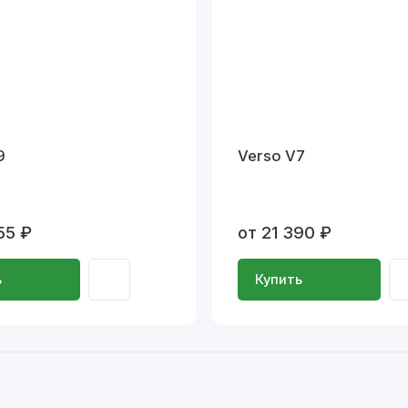
9
Verso V7
55 ₽
от 21 390 ₽
ь
Купить