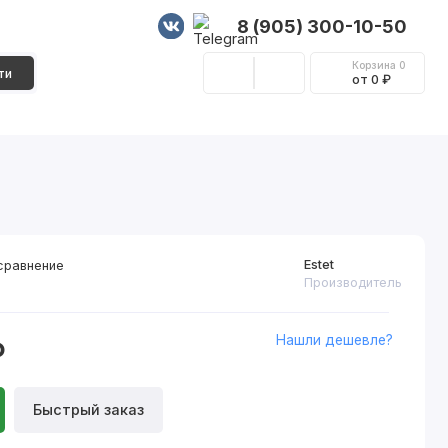
8 (905) 300-10-50
Корзина
0
ти
от 0 ₽
Стеновые панели
Фурнитура
Декор
Estet
сравнение
Производитель
Нашли дешевле?
₽
Быстрый заказ