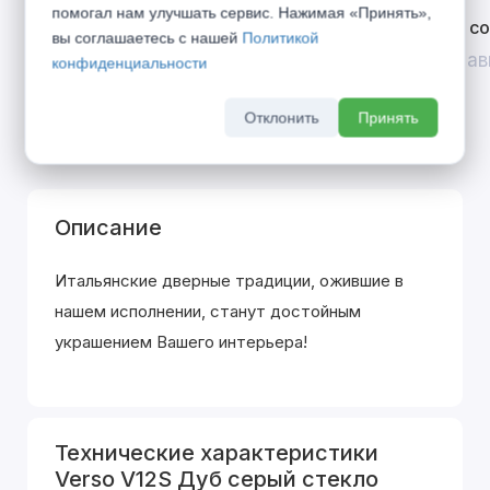
помогал нам улучшать сервис. Нажимая «Принять»,
Открой двери выгоде. Дополнительная
Divilux 
вы соглашаетесь с нашей
Политикой
скидка 10% на межкомнатные двери при
До 31 ав
конфиденциальности
покупке входной двери
До 31 августа 2026 г
Отклонить
Принять
Описание
Итальянские дверные традиции, ожившие в
нашем исполнении, станут достойным
украшением Вашего интерьера!
Технические характеристики
Verso V12S Дуб серый стекло