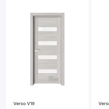
Verso V19
Vers