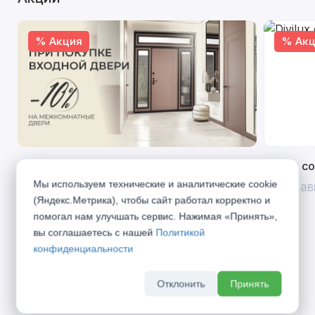
% Акция
% Акц
Открой двери выгоде. Дополнительная
Divilux 
скидка 10% на межкомнатные двери при
Мы используем технические и аналитические cookie
До 31 ав
покупке входной двери
(Яндекс.Метрика), чтобы сайт работал корректно и
помогал нам улучшать сервис. Нажимая «Принять»,
До 31 августа 2026 г
вы соглашаетесь с нашей
Политикой
конфиденциальности
Отклонить
Принять
Описание