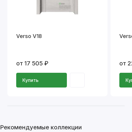
Verso V18
Vers
от 17 505 ₽
от 2
Купить
Ку
Рекомендуемые коллекции