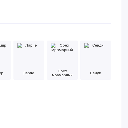
Орех
ир
Ларче
Сенди
мраморный