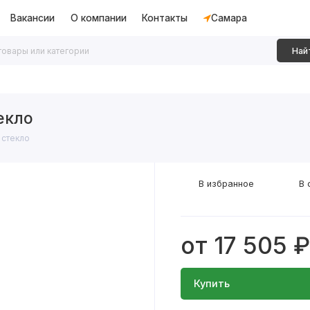
Вакансии
О компании
Контакты
Самара
Най
дки
Алюминиевые перегородки
Декоративные рейки
екло
 стекло
В избранное
В 
от 17 505 ₽
Купить