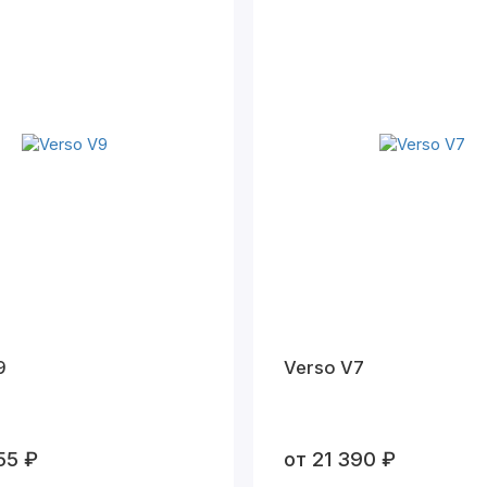
9
Verso V7
55 ₽
от 21 390 ₽