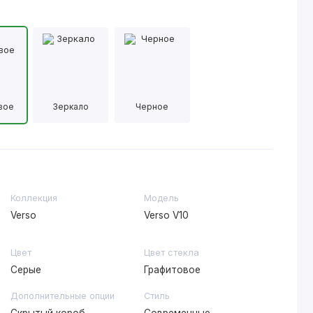
вое
Зеркало
Черное
Коллекция
Модель
Verso
Verso V10
Цвет
Цвет стекла
Серые
Графитовое
Дополнительные опции
Стиль