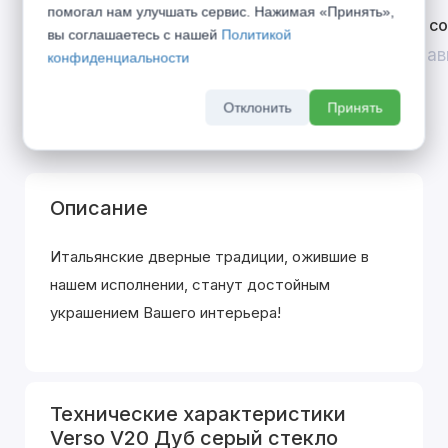
помогал нам улучшать сервис. Нажимая «Принять»,
Открой двери выгоде. Дополнительная
Divilux 
вы соглашаетесь с нашей
Политикой
скидка 10% на межкомнатные двери при
До 31 ав
конфиденциальности
покупке входной двери
До 31 августа 2026 г
Отклонить
Принять
Описание
Итальянские дверные традиции, ожившие в
нашем исполнении, станут достойным
украшением Вашего интерьера!
Технические характеристики
Verso V20 Дуб серый стекло