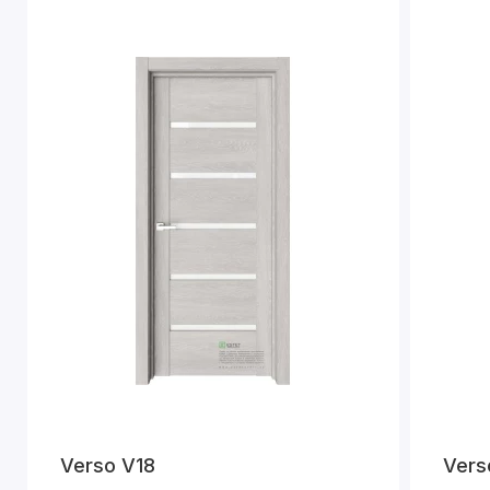
Verso V18
Vers