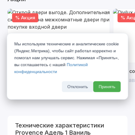
% Акция
% Акц
Мы используем технические и аналитические cookie
(Яндекс.Метрика), чтобы сайт работал корректно и
помогал нам улучшать сервис. Нажимая «Принять»,
вы соглашаетесь с нашей
Политикой
Открой двери выгоде. Дополнительная
Divilux 
конфиденциальности
скидка 10% на межкомнатные двери при
До 31 ав
покупке входной двери
Отклонить
Принять
До 31 августа 2026 г
Технические характеристики
Provence Адель 1 Ваниль