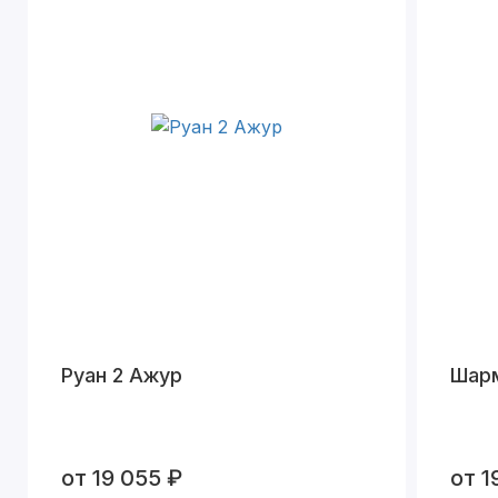
Руан 2 Ажур
Шар
от 19 055 ₽
от 1