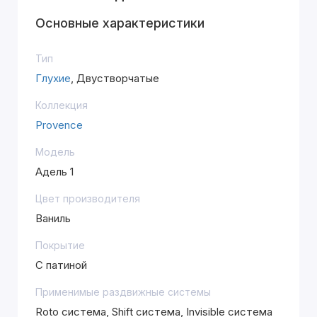
Основные характеристики
Тип
Глухие
, Двустворчатые
Коллекция
Provence
Модель
Адель 1
Цвет производителя
Ваниль
Покрытие
С патиной
Применимые раздвижные системы
Roto система, Shift система, Invisible система