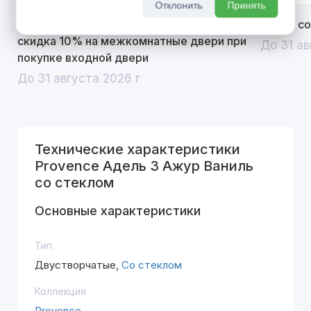
Отклонить
Принять
Открой двери выгоде. Дополнительная
Divilux 
скидка 10% на межкомнатные двери при
До 31 ав
покупке входной двери
До 31 августа 2026 г
Технические характеристики
Provence Адель 3 Ажур Ваниль
со стеклом
Основные характеристики
Тип
Двустворчатые,
Со стеклом
Коллекция
Provence