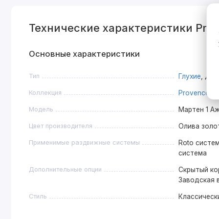
Технические характеристики Prov
Основные характеристики
Тип
Глухие
, Дв
Коллекция
Provence
Модель
Мартен 1 А
Цвет производителя
Олива золо
Применимые раздвижные системы
Roto система
система
Дополнительные опции
Скрытый ко
Заводская 
Стиль
Классическ