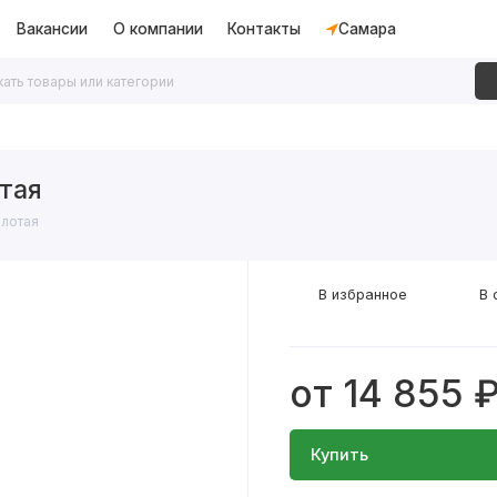
Вакансии
О компании
Контакты
Самара
дки
Алюминиевые перегородки
Декоративные рейки
тая
олотая
В избранное
В 
от 14 855 
Купить