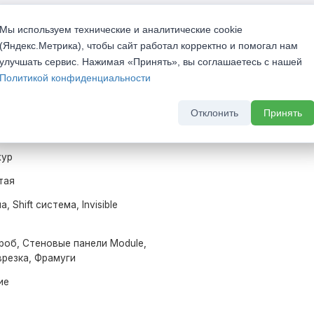
Мы используем технические и аналитические cookie
ence Мартен 1 Ажур Олива золотая
(Яндекс.Метрика), чтобы сайт работал корректно и помогал нам
улучшать сервис. Нажимая «Принять», вы соглашаетесь с нашей
Политикой конфиденциальности
устворчатые
Отклонить
Принять
жур
тая
, Shift система, Invisible
роб, Стеновые панели Module,
врезка, Фрамуги
ие