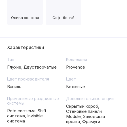
Олива золотая
Софт белый
Характеристики
Тип
Коллекция
Глухие, Двустворчатые
Provence
Цвет производителя
Цвет
Ваниль
Бежевые
Применимые раздвижные
Дополнительные опции
системы
Скрытый короб,
Roto система, Shift
Стеновые панели
система, Invisible
Module, Заводская
система
врезка, Фрамуги