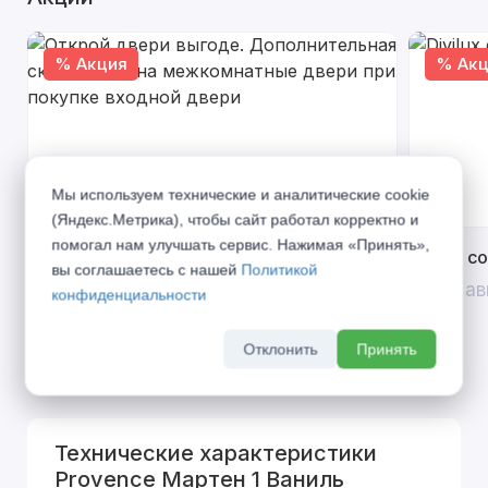
% Акция
% Акц
Мы используем технические и аналитические cookie
(Яндекс.Метрика), чтобы сайт работал корректно и
помогал нам улучшать сервис. Нажимая «Принять»,
Открой двери выгоде. Дополнительная
Divilux 
вы соглашаетесь с нашей
Политикой
скидка 10% на межкомнатные двери при
До 31 ав
конфиденциальности
покупке входной двери
До 31 августа 2026 г
Отклонить
Принять
Технические характеристики
Provence Мартен 1 Ваниль