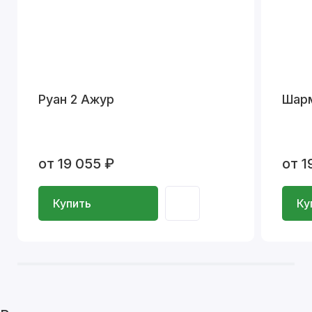
Руан 2 Ажур
Шар
от 19 055 ₽
от 1
Купить
Ку