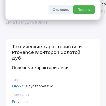
Открой двери выгоде. Дополнительная
Divilux 
скидка 10% на межкомнатные двери при
Отклонить
Принять
До 31 ав
покупке входной двери
До 31 августа 2026 г
Технические характеристики
Provence Монторо 1 Золотой
дуб
Основные характеристики
Тип
Глухие
, Двустворчатые
Коллекция
Provence