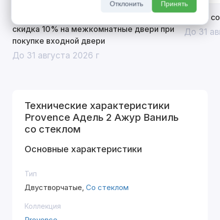
Отклонить
Принять
Открой двери выгоде. Дополнительная
Divilux 
скидка 10% на межкомнатные двери при
До 31 ав
покупке входной двери
До 31 августа 2026 г
Технические характеристики
Provence Адель 2 Ажур Ваниль
со стеклом
Основные характеристики
Тип
Двустворчатые,
Со стеклом
Коллекция
Provence