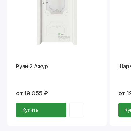
Руан 2 Ажур
Шар
от 19 055 ₽
от 1
Купить
Ку