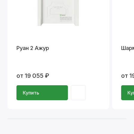
Руан 2 Ажур
Шар
от 19 055 ₽
от 1
Купить
Ку