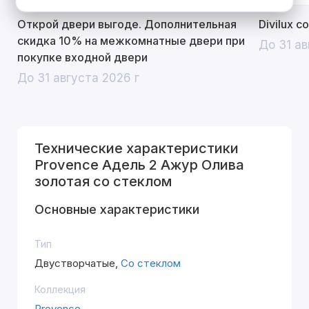
Открой двери выгоде. Дополнительная
Divilux 
скидка 10% на межкомнатные двери при
До 31 ав
покупке входной двери
До 31 августа 2026 г
Технические характеристики
Provence Адель 2 Ажур Олива
золотая со стеклом
Основные характеристики
Тип
Двустворчатые,
Со стеклом
Коллекция
Provence