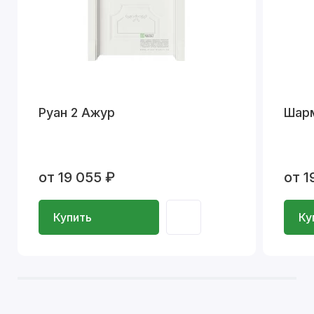
Руан 2 Ажур
Шар
от 19 055 ₽
от 1
Купить
Ку