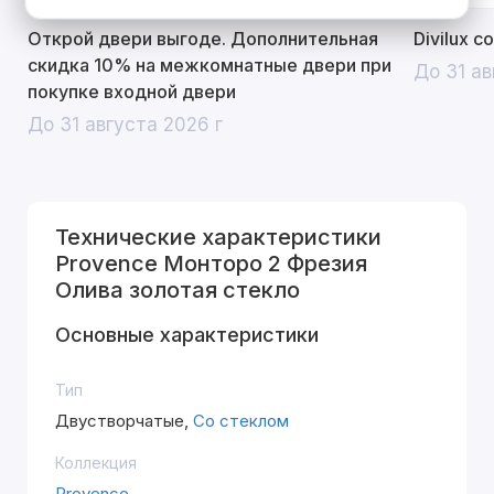
Открой двери выгоде. Дополнительная
Divilux 
скидка 10% на межкомнатные двери при
До 31 ав
покупке входной двери
До 31 августа 2026 г
Технические характеристики
Provence Монторо 2 Фрезия
Олива золотая стекло
Основные характеристики
Тип
Двустворчатые,
Со стеклом
Коллекция
Provence