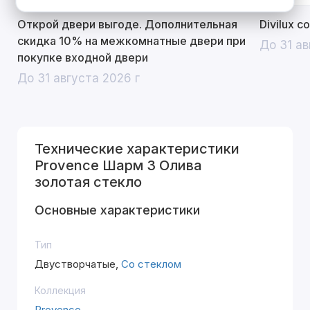
Открой двери выгоде. Дополнительная
Divilux 
скидка 10% на межкомнатные двери при
До 31 ав
покупке входной двери
До 31 августа 2026 г
Технические характеристики
Provence Шарм 3 Олива
золотая стекло
Основные характеристики
Тип
Двустворчатые,
Со стеклом
Коллекция
Provence