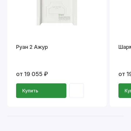
Руан 2 Ажур
Шар
от 19 055 ₽
от 1
Купить
Ку