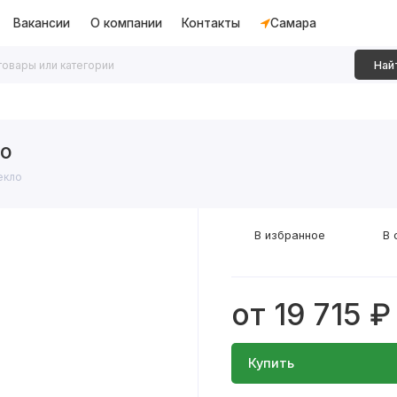
Вакансии
О компании
Контакты
Самара
Най
дки
Алюминиевые перегородки
Декоративные рейки
ло
екло
В избранное
В 
от 19 715 ₽
Купить