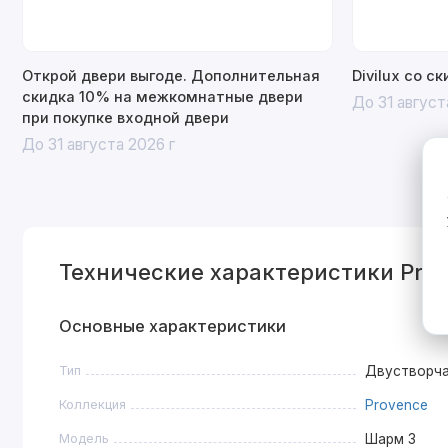
Открой двери выгоде. Дополнительная
Divilux со с
скидка 10% на межкомнатные двери
До 31 август
при покупке входной двери
До 31 августа 2026 г
Технические характеристики Prov
Основные характеристики
Тип
Двустворч
Коллекция
Provence
Модель
Шарм 3