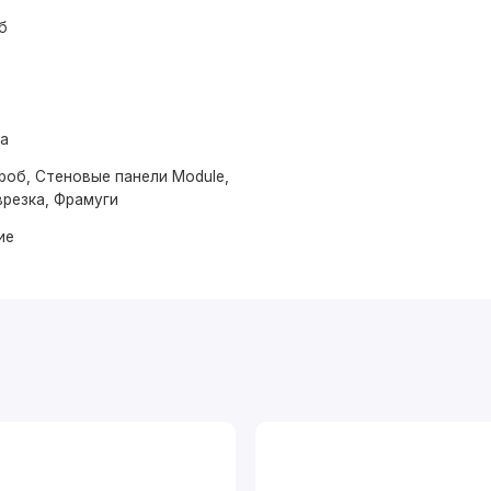
б
ма
роб, Стеновые панели Module,
врезка, Фрамуги
ие