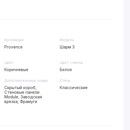
Коллекция
Модель
Provence
Шарм 3
Цвет
Цвет стекла
Коричневые
Белое
Дополнительные опции
Стиль
Скрытый короб,
Классические
Стеновые панели
Module, Заводская
врезка, Фрамуги