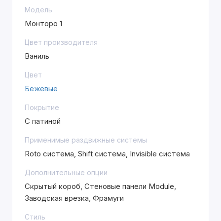
Модель
Монторо 1
Цвет производителя
Ваниль
Цвет
Бежевые
Покрытие
С патиной
Применимые раздвижные системы
Roto система, Shift система, Invisible система
Дополнительные опции
Скрытый короб, Стеновые панели Module,
Заводская врезка, Фрамуги
Стиль