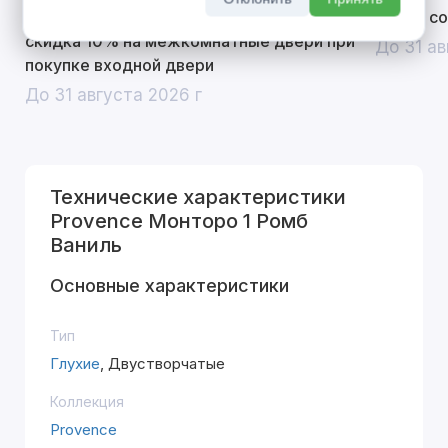
Открой двери выгоде. Дополнительная
Divilux 
скидка 10% на межкомнатные двери при
До 31 ав
покупке входной двери
До 31 августа 2026 г
Технические характеристики
Provence Монторо 1 Ромб
Ваниль
Основные характеристики
Тип
Глухие
, Двустворчатые
Коллекция
Provence