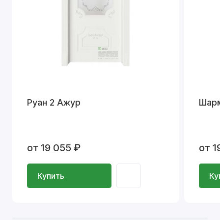
Руан 2 Ажур
Шар
от 19 055 ₽
от 1
Купить
Ку